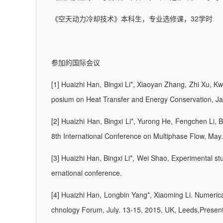
《空天动力冷却技术》本科生，专业选修课，32学时
参加的国际会议
[1] Huaizhi Han, Bingxi Li*, Xiaoyan Zhang, Zhi Xu, 
posium on Heat Transfer and Energy Conservation, Jan
[2] Huaizhi Han, Bingxi Li*, Yurong He, Fengchen Li, 
8th International Conference on Multiphase Flow, May.
[3] Huaizhi Han, Bingxi Li*, Wei Shao, Experimental st
ernational conference.
[4] Huaizhi Han, Longbin Yang*, Xiaoming Li. Numerical
chnology Forum, July. 13-15, 2015, UK, Leeds,Presenta