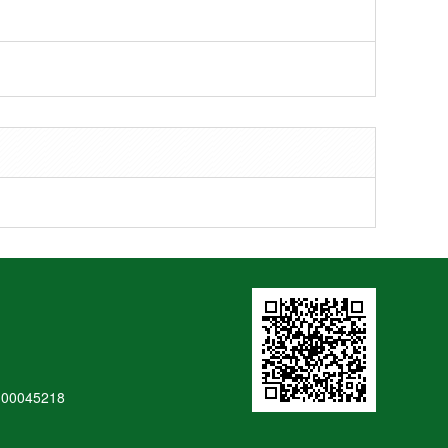
：
00045218