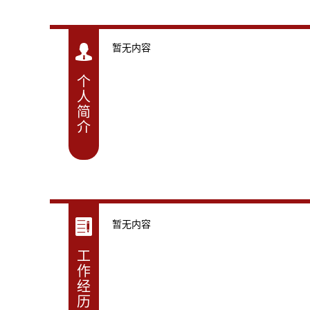
暂无内容
个
人
简
介
暂无内容
工
作
经
历