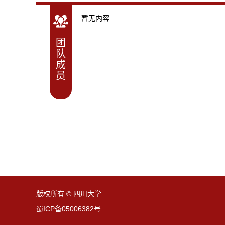
暂无内容
团
队
成
员
版权所有 © 四川大学
蜀ICP备05006382号