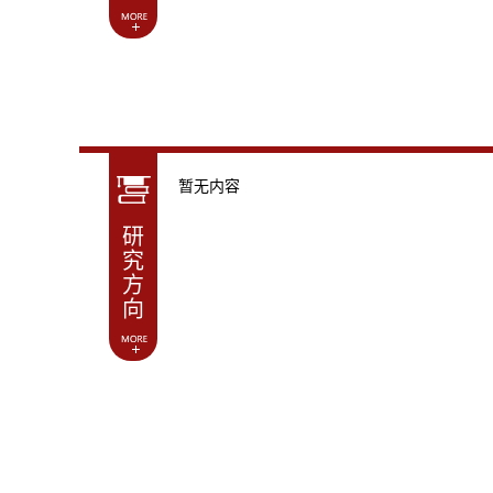
暂无内容
研
究
方
向