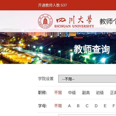
开通教师人数:537
教师查询
学院设置
职称:
不限
中级
副高
初级
正
字母:
不限
A
B
C
D
E
F