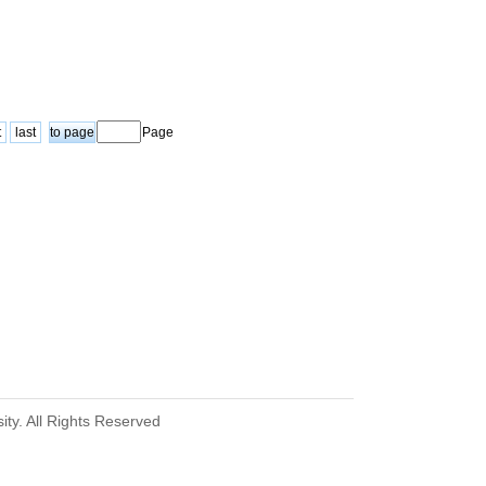
t
last
Page
ity. All Rights Reserved