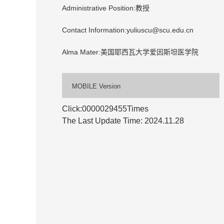
Administrative Position:教授
Contact Information:yuliuscu@scu.edu.cn
Alma Mater:美国耶西瓦大学爱因斯坦医学院
MOBILE Version
Click:
0000029455
Times
The Last Update Time:
2024
.
11
.
28