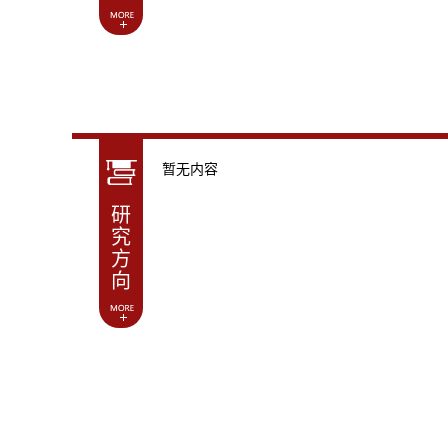
暂无内容
研
究
方
向