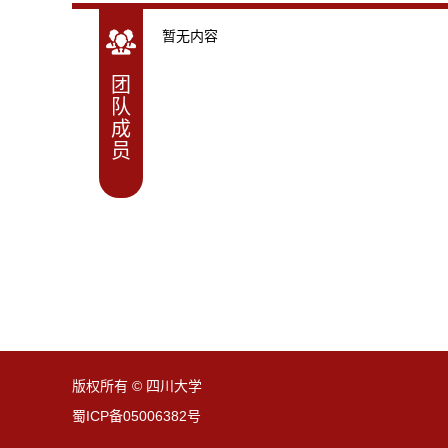
暂无内容
团
队
成
员
版权所有 © 四川大学
蜀ICP备05006382号