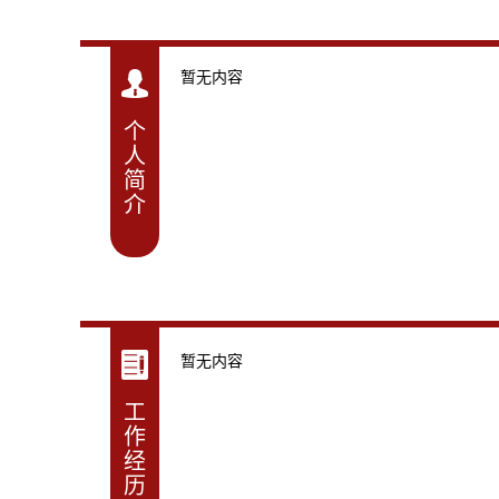
暂无内容
个
人
简
介
暂无内容
工
作
经
历