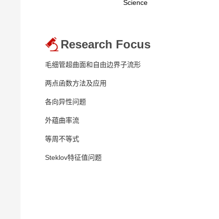
Science
Research Focus
毛细管超曲面和自由边界子流形
两点函数方法及应用
各向异性问题
外蕴曲率流
等周不等式
Steklov特征值问题