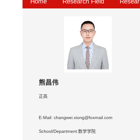
Home
Research Field
Resear
熊昌伟
正高
E-Mail:
changwei.xiong@foxmail.com
School/Department:数学学院