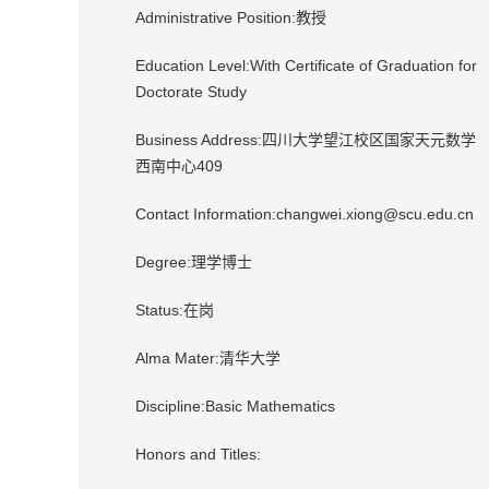
Administrative Position:教授
Education Level:With Certificate of Graduation for
Doctorate Study
Business Address:四川大学望江校区国家天元数学
西南中心409
Contact Information:changwei.xiong@scu.edu.cn
Degree:理学博士
Status:在岗
Alma Mater:清华大学
Discipline:Basic Mathematics
Honors and Titles: