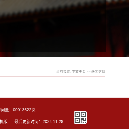
当前位置:
中文主页
>>
获奖信息
访问量：
00013622
次
机版
最后更新时间：
2024
.
11
.
28