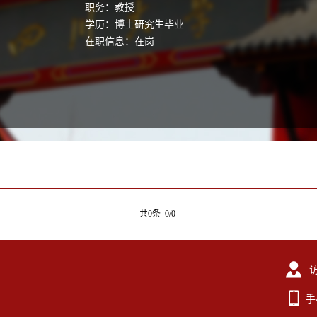
职务：教授
学历：博士研究生毕业
在职信息：在岗
共0条 0/0
手