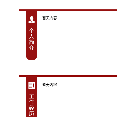
暂无内容
个
人
简
介
暂无内容
工
作
经
历