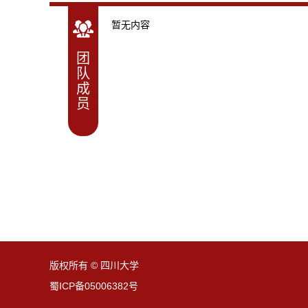
暂无内容
团
队
成
员
版权所有 © 四川大学
蜀ICP备05006382号