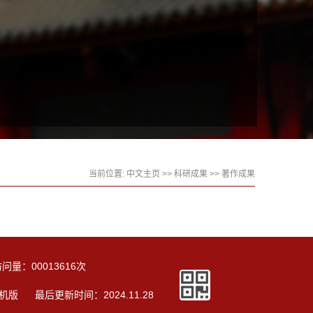
当前位置:
中文主页
>>
科研成果
>>
著作成果
访问量：
00013616
次
机版
最后更新时间：
2024
.
11
.
28