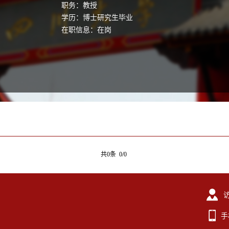
职务：教授
学历：博士研究生毕业
在职信息：在岗
共0条 0/0
手